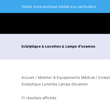
Aller
Visitez notre boutique dédiée aux particuliers:
au
contenu
VIFOR International
Scialytique & Lunettes & Lampe d'examen
Accueil
/
Mobilier & Equipements Médical
/ Scialy
Scialytique Lunettes Lampe d’examen
11 résultats affichés