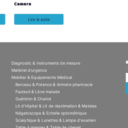
Camera
Lire la suite
Diagnostic & Instruments de mesure
Matériel d'urgence
R
Mobilier & Equipements Médical
p
Berceau & Potence & Armoire pharmacie
Fauteuil & Lève malade
Guéridon & Chariot
Lit d’hôpital & Lit de réanimation & Matelas
Négatoscope & Echelle optométrique
Scialytique & Lunettes & Lampe d'examen
Table à manger & Table de chevet