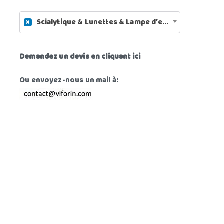
c
×
Scialytique & Lunettes & Lampe d’examen (11)
h
e
p
Demandez un devis en cliquant ici
o
u
Ou envoyez-nous un mail à:
r
: