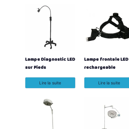
Lampe Diagnostic LED
Lampe frontale LED
sur Pieds
rechargeable
Lire la suite
Lire la suite