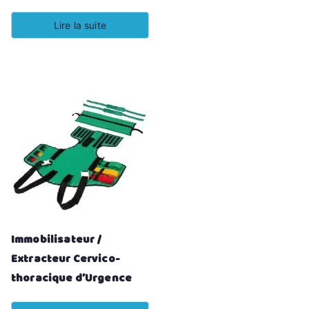
Lire la suite
Immobilisateur /
Extracteur Cervico-
thoracique d’Urgence