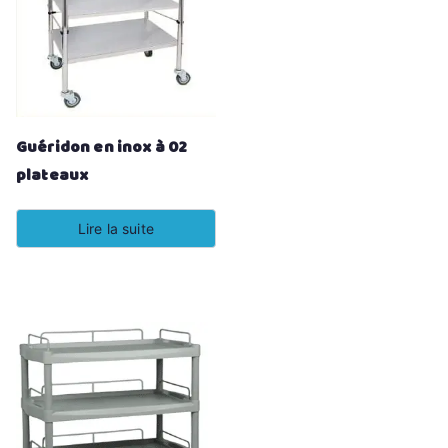
Guéridon en inox à 02
plateaux
Lire la suite