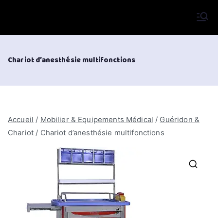
Aller
au
VIFOR International
contenu
Chariot d’anesthésie multifonctions
Accueil
/
Mobilier & Equipements Médical
/
Guéridon &
Chariot
/ Chariot d’anesthésie multifonctions