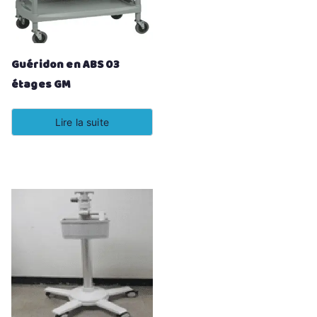
Guéridon en ABS 03
étages GM
Lire la suite