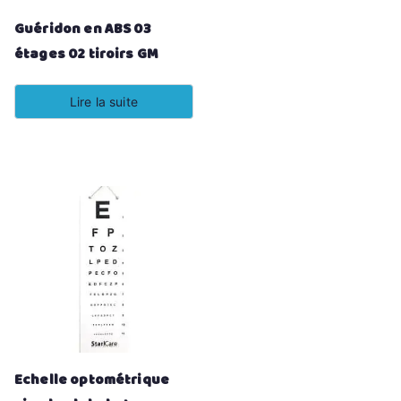
Guéridon en ABS 03
étages 02 tiroirs GM
Lire la suite
Echelle optométrique