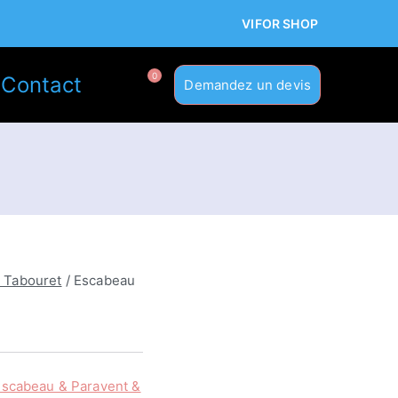
VIFOR SHOP
0
?
Contact
Demandez un devis
 Tabouret
/ Escabeau
Escabeau & Paravent &