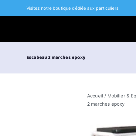
Aller
Visitez notre boutique dédiée aux particuliers:
au
contenu
VIFOR International
Escabeau 2 marches epoxy
Accueil
/
Mobilier & E
2 marches epoxy