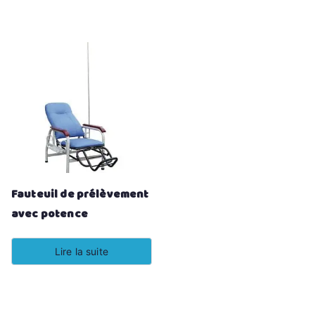
Fauteuil de prélèvement
avec potence
Lire la suite