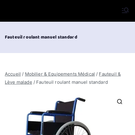
Aller
au
VIFOR International
contenu
Fauteuil roulant manuel standard
Accueil
/
Mobilier & Equipements Médical
/
Fauteuil &
Lève malade
/ Fauteuil roulant manuel standard