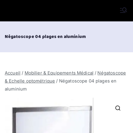
Aller
au
VIFOR International
contenu
Négatoscope 04 plages en aluminium
Accueil
/
Mobilier & Equipements Médical
/
Négatoscope
& Echelle optométrique
/ Négatoscope 04 plages en
aluminium