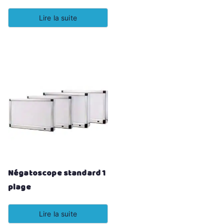
Lire la suite
Négatoscope standard 1
plage
Lire la suite