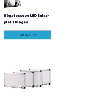
Négatoscope LED Extra-
plat 2 Plages
Lire la suite