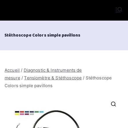
Aller
au
VIFOR International
contenu
Stéthoscope Colors simple pavillons
Accueil
/
Diagnostic & Instruments de
mesure
/
Tensiomètre & Stéthoscope
/ Stéthoscope
Colors simple pavillons